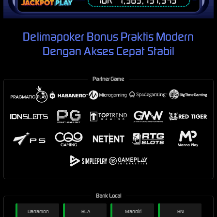
Delimapoker Bonus Praktis Modern
Dengan Akses Cepat Stabil
Partner Game
Bank Local
Danamon
BCA
Mandiri
BNI