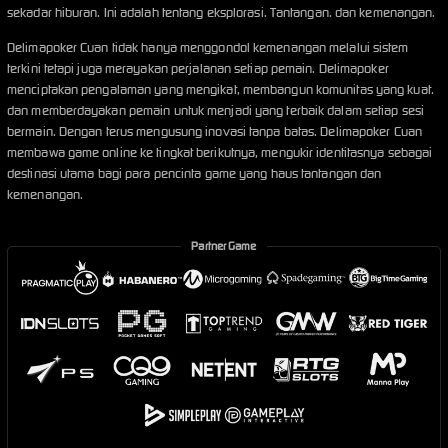
sekadar hiburan. Ini adalah tentang eksplorasi. Tantangan. dan kemenangan.
Delimapoker Cuan tidak hanya menggondol kemenangan melalui sistem
terkini tetapi juga merayakan perjalanan setiap pemain. Delimapoker
menciptakan pengalaman yang mengikat, membangun komunitas yang kuat.
dan memberdayakan pemain untuk menjadi yang terbaik dalam setiap sesi
bermain. Dengan terus mengusung inovasi tanpa batas. Delimapoker Cuan
membawa game online ke tingkat berikutnya, mengukir identitasnya sebagai
destinasi utama bagi para pencinta game yang haus tantangan dan
kemenangan.
Partner Game