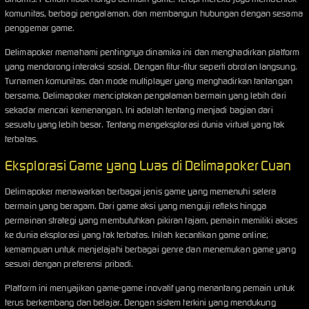
komunitas, berbagi pengalaman. dan membangun hubungan dengan sesama
penggemar game.
Delimapoker memahami pentingnya dinamika ini dan menghadirkan platform
yang mendorong interaksi sosial. Dengan fitur-fitur seperti obrolan langsung.
Turnamen komunitas. dan mode multiplayer yang menghadirkan tantangan
bersama. Delimapoker menciptakan pengalaman bermain yang lebih dari
sekadar mencari kemenangan. Ini adalah tentang menjadi bagian dari
sesuatu yang lebih besar. Tentang mengeksplorasi dunia virtual yang tak
terbatas.
Eksplorasi Game yang Luas di Delimapoker Cuan
Delimapoker menawarkan berbagai jenis game yang memenuhi selera
bermain yang beragam. Dari game aksi yang menguji refleks hingga
permainan strategi yang membutuhkan pikiran tajam, pemain memiliki akses
ke dunia eksplorasi yang tak terbatas. Inilah kecantikan game online;
kemampuan untuk menjelajahi berbagai genre dan menemukan game yang
sesuai dengan preferensi pribadi.
Platform ini menyajikan game-game inovatif yang menantang pemain untuk
terus berkembang dan belajar. Dengan sistem terkini yang mendukung