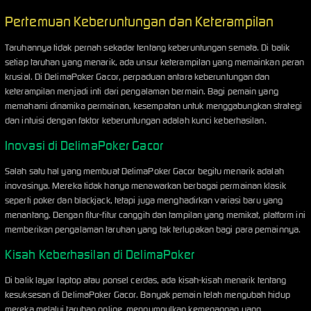
Pertemuan Keberuntungan dan Keterampilan
Taruhannya tidak pernah sekadar tentang keberuntungan semata. Di balik
setiap taruhan yang menarik, ada unsur keterampilan yang memainkan peran
krusial. Di DelimaPoker Gacor, perpaduan antara keberuntungan dan
keterampilan menjadi inti dari pengalaman bermain. Bagi pemain yang
memahami dinamika permainan, kesempatan untuk menggabungkan strategi
dan intuisi dengan faktor keberuntungan adalah kunci keberhasilan.
Inovasi di DelimaPoker Gacor
Salah satu hal yang membuat DelimaPoker Gacor begitu menarik adalah
inovasinya. Mereka tidak hanya menawarkan berbagai permainan klasik
seperti poker dan blackjack, tetapi juga menghadirkan variasi baru yang
menantang. Dengan fitur-fitur canggih dan tampilan yang memikat, platform ini
memberikan pengalaman taruhan yang tak terlupakan bagi para pemainnya.
Kisah Keberhasilan di DelimaPoker
Di balik layar laptop atau ponsel cerdas, ada kisah-kisah menarik tentang
kesuksesan di DelimaPoker Gacor. Banyak pemain telah mengubah hidup
mereka melalui taruhan online, mengumpulkan kemenangan yang