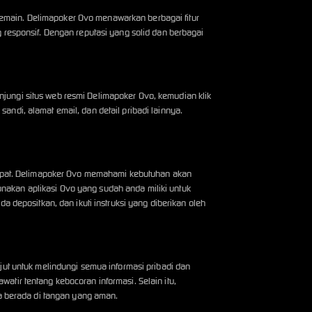
pemain. Delimapoker Ovo menawarkan berbagai fitur
responsif. Dengan reputasi yang solid dan berbagai
ngi situs web resmi Delimapoker Ovo, kemudian klik
andi, alamat email, dan detail pribadi lainnya.
cepat. Delimapoker Ovo memahami kebutuhan akan
kan aplikasi Ovo yang sudah anda miliki untuk
depositkan, dan ikuti instruksi yang diberikan oleh
ut untuk melindungi semua informasi pribadi dan
ir tentang kebocoran informasi. Selain itu,
a berada di tangan yang aman.