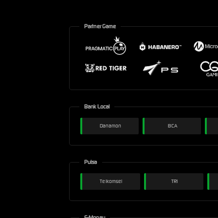
Partner Game
Bank Local
Danamon
BCA
Pulsa
Telkomsel
TRI
E-Money