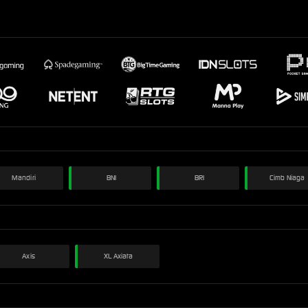
Mandiri
BNI
BRI
Cimb Niaga
Axis
XL Axiata