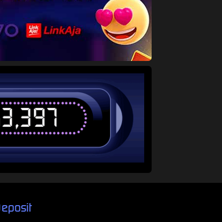
eposit