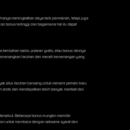
k hanya meningkatkan daya tarik permainan, tetapi juga
n bonus tertinggi dan bagaimana hal itu dapat
a tambahan saldo, putaran gratis, atau bonus lainnya
k memenangkan taruhan dan meraih kemenangan yang
ak situs taruhan bersaing untuk menarik pemain baru
 anda dan mendapatkan lebih banyak manfaat dari
 tersebut. Beberapa bonus mungkin memiliki
ikan untuk membaca dengan seksama syarat dan