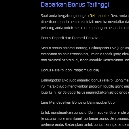
Dapatkan Bonus Tertinggi
Saat anda bergabung dengan
Delimapoker
Ovo, anda a
diberikan kepada pemain setelah mereka mendaftar d
peluang anda untuk meraih kemenangan besar dalam b
Bonus Deposit dan Promosi Berkala
Selain bonus selamat datang, Delimapoker Ovo juga m
tambahan saldo berdasarkan jumlah deposit yang dila
dan promosi berkala ini, anda memiliki kesempatan u
Bonus Referral dan Program Loyalty
Delimapoker Ovo juga memiliki bonus referral yang m
itu, mereka juga menawarkan program loyalty yang me
loyalty ini, anda dapat terus meningkatkan saldo and
Cara Mendapatkan Bonus di Delimapoker Ovo
Untuk mendapatkan bonus di Delimapoker Ovo, anda per
langsung mulai menikmati berbagai bonus dan promosi
pertama anda. Sedangkan untuk bonus lainnya, anda mu