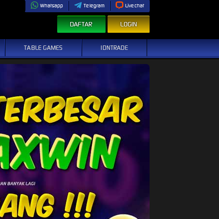
Whatsapp
Telegram
Livechat
DAFTAR
LOGIN
TABLE GAMES
IDNTRADE