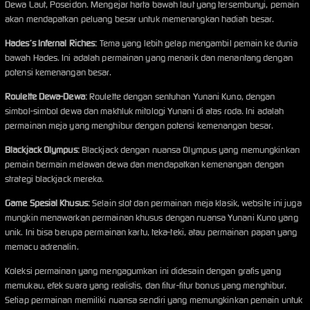
Dewa Laut, Poseidon. Mengejar harta bawah laut yang tersembunyi, pemain
akan mendapatkan peluang besar untuk memenangkan hadiah besar.
Hades’s Infernal Riches:
Tema yang lebih gelap mengambil pemain ke dunia
bawah Hades. Ini adalah permainan yang menarik dan menantang dengan
potensi kemenangan besar.
Roulette Dewa-Dewa:
Roulette dengan sentuhan Yunani Kuno, dengan
simbol-simbol dewa dan makhluk mitologi Yunani di atas roda. Ini adalah
permainan meja yang menghibur dengan potensi kemenangan besar.
Blackjack Olympus:
Blackjack dengan nuansa Olympus yang memungkinkan
pemain bermain melawan dewa dan mendapatkan kemenangan dengan
strategi blackjack mereka.
Game Spesial Khusus:
Selain slot dan permainan meja klasik, website ini juga
mungkin menawarkan permainan khusus dengan nuansa Yunani Kuno yang
unik. Ini bisa berupa permainan kartu, teka-teki, atau permainan papan yang
memacu adrenalin.
Koleksi permainan yang mengagumkan ini didesain dengan grafis yang
memukau, efek suara yang realistis, dan fitur-fitur bonus yang menghibur.
Setiap permainan memiliki nuansa sendiri yang memungkinkan pemain untuk