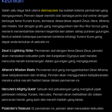
Keunikan
Salah satu daya tarik utama
delimapoker
top adalah koleksi permainan yang
mengagumkan. Pemain dapat memilih dari berbagai jenis slot online dengan
berbagai tema Yunani Kuno, termasuk dewa-dewa seperti Zeus, Hera, Athena,
dan Hades. Slot dengan grafis yang mengagumkan dan fitur-fitur bonus yang
menarik menambahkan elemen kegembiraan dalam setiap putaran gulungan.
Berikut adalah beberapa permainan bertema mitologi Yunani Kuno yang
dapat anda temukan di website ini:
Zeus’s Lightning Strike:
Permainan slot dengan tema Dewa Zeus, pemain
akan merasakan kekuatan petir dan keajaiban Olympus saat mereka
mencoba meraih kemenangan dalam gulungan yang mengagumkan.
Athena’s Wisdom Reels:
Permainan slot yang menggambarkan Dewi Athena,
dewi kebijaksanaan dan strategi. Pemain akan menggunakan kebijaksanaan
mereka untuk meraih hadiah besar dalam permainan ini.
Hercules’s Mighty Quest:
Sebuah slot petualangan yang mengikuti jejak
pahlawan mitologi Yunani, Hercules. Pemain akan melibatkan diri dalam
pencarian heroik yang epik dan meraih hadiah yang besar.
Poseidon’s Treasure:
Di permainan ini, pemain akan merasakan kekuatan