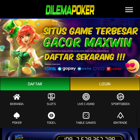
Link Alternatif
DAFTAR
LOGIN
BERANDA
SLOTS
LIVE CASINO
SPORTSBOOK
POKER
TOGEL
TABLE GAMES
IDNTRADE